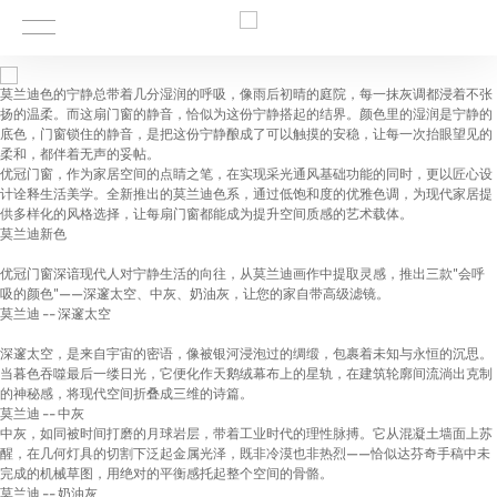
莫兰迪色的宁静总带着几分湿润的呼吸，像雨后初晴的庭院，每一抹灰调都浸着不张
扬的温柔。而这扇门窗的静音，恰似为这份宁静搭起的结界。颜色里的湿润是宁静的
底色，门窗锁住的静音，是把这份宁静酿成了可以触摸的安稳，让每一次抬眼望见的
柔和，都伴着无声的妥帖。
优冠门窗，作为家居空间的点睛之笔，在实现采光通风基础功能的同时，更以匠心设
计诠释生活美学。全新推出的莫兰迪色系，通过低饱和度的优雅色调，为现代家居提
供多样化的风格选择，让每扇门窗都能成为提升空间质感的艺术载体。
莫兰迪新色
优冠门窗深谙现代人对宁静生活的向往，从莫兰迪画作中提取灵感，推出三款"会呼
吸的颜色"——深邃太空、中灰、奶油灰，让您的家自带高级滤镜。
莫兰迪 -- 深邃太空
深邃太空，是来自宇宙的密语，像被银河浸泡过的绸缎，包裹着未知与永恒的沉思。
当暮色吞噬最后一缕日光，它便化作天鹅绒幕布上的星轨，在建筑轮廓间流淌出克制
的神秘感，将现代空间折叠成三维的诗篇。
莫兰迪 -- 中灰
中灰，如同被时间打磨的月球岩层，带着工业时代的理性脉搏。它从混凝土墙面上苏
醒，在几何灯具的切割下泛起金属光泽，既非冷漠也非热烈——恰似达芬奇手稿中未
完成的机械草图，用绝对的平衡感托起整个空间的骨骼。
莫兰迪 -- 奶油灰