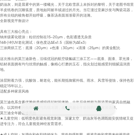
奶油灰，则是晨雾中的第一缕曦光，关于北欧雪原上未拆封的黎明，关于老图书馆里
羊皮纸卷的沉睡弧度，质地如同被羊绒滤过的月光。当它漫过亚麻沙发与陶瓷花器，
所有尖锐的棱角都开始呼吸，像茶汤表面渐渐晕开的涟漪。
全新视觉平衡设计
具有三大核心亮点：
纳米级雾化喷涂：粒径控制在15-20μm，色彩通透无杂质
168小时UV老化测试：保色度达ΔE≤1.5（国标为ΔE≤3）
三涂两烘工艺：底漆（20μm）+色漆（30μm）+清漆（25μm）的黄金配比
这次推出的莫兰迪新色，沿续优冠的航空级氟碳三涂工艺——底漆、面漆、罩光漆，
铝材表面拥有均匀丝滑的触感，像精心打磨的玉石，指尖划过能感受到细腻温润质
地。
涂层附着力强，抗酸蚀，耐老化，能长期抵御紫外线、雨水、风雪等侵蚀，保持色彩
稳定15年以上。
适配多种家居风格
莫兰迪色系含蓄优雅的质感经得起时间考验，十年后依然能与新添置的家具自然融
合。以其特有的低饱和度与高级灰调，成为跨越全年龄段的理想家居选择。
莫兰迪全年龄装修风格
★儿童空间：低明度色彩避免视觉刺激、深邃太空、奶油灰等色调既能安抚情绪又促
进专注力，符合儿童视觉神经发育需求‌。
★成人空间：灰调中和色彩情绪张力，营造舒缓氛围，规避高饱和度带来的视觉疲