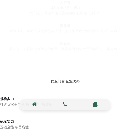
大趋势
国内需求将逐步增加
铝门窗、幕墙市场总量将继续保持增长的态势
真需求
高档住宅、豪宅的成交量也将上升，更多消费者把目光投向高档门窗市场
差异化
品牌化、多样化的趋势更加明显，差异化定制化产品迅速占领门窗大市场
优冠门窗 企业优势
规模实力
打造优冠⽣产基地产能交付新⾼度
高端定制
提供⾼端门窗定制
研发实力
五项全能 各尽所能