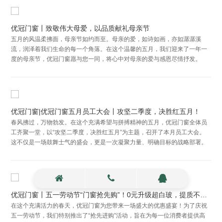
优冠门窗丨致敬伟大母爱，以品质献礼母亲节
五月的风温柔拂面，母亲节如约而至。母亲的爱，如诗如画，亦如潺潺溪
流，润泽着我们生命的每一个角落。在这个温馨的五月，我们迎来了一年一
度的母亲节，优冠门窗愿与您一同，将心中对母亲的爱与感恩尽情抒发。
优冠门窗|优冠门窗五月员工大会丨攻坚二季度，决胜红五月！
春风拂过，万物勃发。在这个充满希望与拼搏精神的五月，优冠门窗全体员
工齐聚一堂，以“攻坚二季度，决胜红五月”为主题，召开了本月员工大会。
这不仅是一场鼓舞士气的盛会，更是一次凝聚力量、明确目标的战略部署。
优冠门窗丨五一劳动节“门窗抢先购”！0元升级超白玻，提质不提价！
在这个充满活力的春天，优冠门窗为您带来一场盛大的优惠盛宴！为了庆祝
五一劳动节，我们特别推出了“抢先进购”活动，旨在为每一位消费者提供高