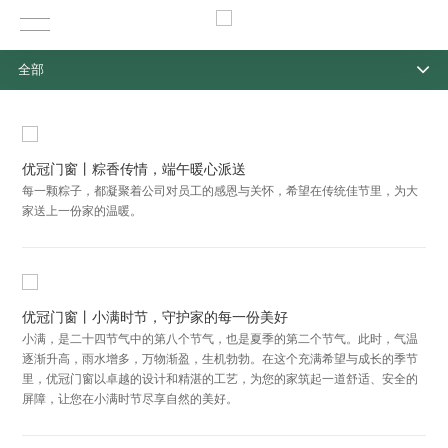
全部
优冠门窗丨粽香传情，端午暖心派送
每一颗粽子，都凝聚着公司对员工的感恩与关怀，希望在传统佳节里，为大
家送上一份家的温暖。
优冠门窗丨小满时节，守护家的每一份美好
小满，是二十四节气中的第八个节气，也是夏季的第二个节气。此时，气温
逐渐升高，雨水增多，万物渐盈，生机勃勃。在这个充满希望与成长的季节
里，优冠门窗以卓越的设计和精湛的工艺，为您的家筑起一道舒适、安全的
屏障，让您在小满时节尽享自然的美好。